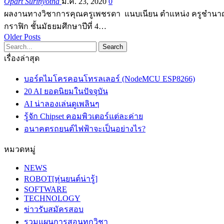
Opart Surinyotha
มี.ค. 23, 2020
0
ผลงานทางวิชาการคุณครูเพชรดา แนบเนียน ตำแหน่ง ครูชำนาญกา
กราฟิก ชั้นมัธยมศึกษาปีที่ 4…
Older Posts
เรื่องล่าสุด
บอร์ดไมโครคอนโทรลเลอร์ (NodeMCU ESP8266)
20 AI ยอดนิยมในปัจจุบัน
AI น่าลองเล่นดูเพลินๆ
รู้จัก Chipset คอมพิวเตอร์แต่ละค่าย
อนาคตรถยนต์ไฟฟ้าจะเป็นอย่างไร?
หมวดหมู่
NEWS
ROBOT[หุ่นยนต์น่ารู้]
SOFTWARE
TECHNOLOGY
ข่าวรับสมัครสอบ
รวมแผนการสอนทุกวิชา