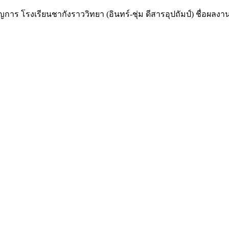
ร โรงเรียนชากังราววิทยา (อินทร์-ชุ่ม ดีสารอุปถัมป์) ชื่อผ