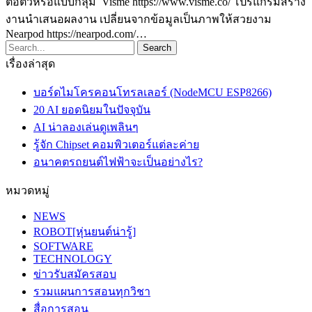
ต่อตัวหรือแบบกลุ่ม Visme https://www.visme.co/ โปรแกรมสร้าง
งานนำเสนอผลงาน เปลี่ยนจากข้อมูลเป็นภาพให้สวยงาม
Nearpod https://nearpod.com/…
เรื่องล่าสุด
บอร์ดไมโครคอนโทรลเลอร์ (NodeMCU ESP8266)
20 AI ยอดนิยมในปัจจุบัน
AI น่าลองเล่นดูเพลินๆ
รู้จัก Chipset คอมพิวเตอร์แต่ละค่าย
อนาคตรถยนต์ไฟฟ้าจะเป็นอย่างไร?
หมวดหมู่
NEWS
ROBOT[หุ่นยนต์น่ารู้]
SOFTWARE
TECHNOLOGY
ข่าวรับสมัครสอบ
รวมแผนการสอนทุกวิชา
สื่อการสอน