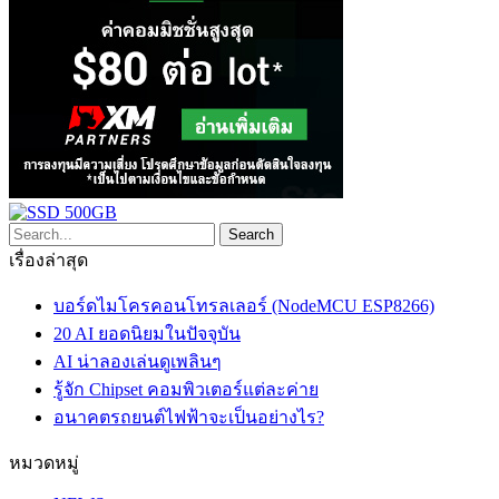
เรื่องล่าสุด
บอร์ดไมโครคอนโทรลเลอร์ (NodeMCU ESP8266)
20 AI ยอดนิยมในปัจจุบัน
AI น่าลองเล่นดูเพลินๆ
รู้จัก Chipset คอมพิวเตอร์แต่ละค่าย
อนาคตรถยนต์ไฟฟ้าจะเป็นอย่างไร?
หมวดหมู่