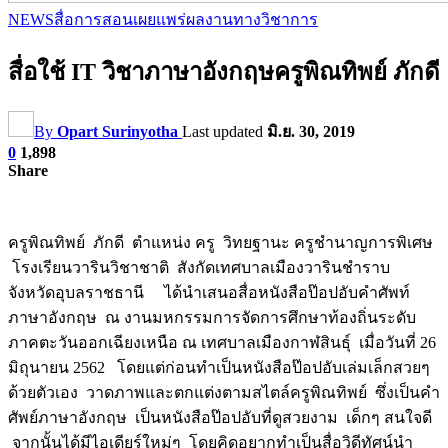
NEWS
สื่อการสอน
เผยแพร่ผลงานทางวิชาการ
สื่อใช้ IT วิชาภาษาอังกฤษครูพิณทิพย์ ภักดี
By
Opart Surinyotha
Last updated
มิ.ย. 30, 2019
0
1,898
Share
ครูพิณทิพย์ ภักดี ตำแหน่ง ครู วิทยฐานะ ครูชำนาญการพิเศษ
โรงเรียนวารินวิชาชาติ สังกัดเทศบาลเมืองวารินชำราบ
จังหวัดอุบลราชธานี ได้นำเสนอสื่อหนังสือป๊อปอับคำศัพท์
ภาษาอังกฤษ ณ งานมหกรรมการจัดการศึกษาท้องถิ่นระดับ
ภาคตะวันออกเฉียงเหนือ ณ เทศบาลเมืองกาฬสินธุ์ เมื่อวันที่ 26
มิถุนายน 2562 โดยแต่ก่อนทำเป็นหนังสือป๊อปอับเล่มเล็กสวยๆ
ด้วยตัวเอง วาดภาพและตกแต่งตามสไตล์ครูพิณทิพย์ ซึ่งเป็นคำ
ศัพย์ภาษาอังกฤษ เป็นหนังสือป๊อปอับที่ดูสวยงาม เด็กๆ สนใจดี
จากนั้นได้มีไอเดียร์ใหม่ๆ โดยคิดอยากทำเป็นสื่อวิดีทัศน์นำ